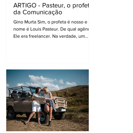
ARTIGO - Pasteur, o profeta
da Comunicação
Gino Murta Sim, o profeta é nosso e seu
nome é Louis Pasteur. De qual agência?
Ele era freelancer. Na verdade, um
cientista francês que criou o processo
esterilizador de alimentos que destrói
microrganismos usando temperaturas
extremas e selagem hermética. Em
comunicação, utilizamos essa metáfora
para descrever a tendência de marcas,
campanhas ou conteúdos se tornaram
genéricos, padronizados e sem
personalidade, como conceito
expandido, que transcende à
microbiologia. Fat