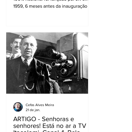
1959, 6 meses antes da inauguração de
Brasília “Não há nada de novo no Reino
da Dinamarca”. Certo, mas quem resiste
a uma boa novidade? Novo!
Lançamento! Nova fórmula! São as
irresistíveis tentações que nos levam a
comprar alguma coisa que se incorpora
ao nosso dia a dia, ainda mais com as
facilidades do delivery. Por falar nisso,
o delivery é novo? O Google diz que
“delivery” (entrega em inglês) é um mo
Cefas Alves Meira
21 de jan.
ARTIGO - Senhoras e
senhores! Está no ar a TV