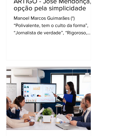
ARTIGO - José Mendonça, a
opção pela simplicidade
Manoel Marcos Guimarães (*)
“Polivalente, tem o culto da forma”,
“Jornalista de verdade”, “Rigoroso,
seguro, ameno”, “Mestre e exemplo”
são alguns dos títulos de depoimentos
de amigos do professor Mendonça para
o livro que publicamos em 2009 e que,
somados, resumem bem a trajetória de
vida e profissional desse “formador de
jornalistas” que acaba de nos deixar,
próximo de completar 108 anos de
idade. Idade rara, como rara foi toda sua
vida, marcada pela simplicidade e que
ti