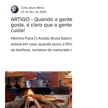
Cefas Alves Meira
23 de dez. de 2025
ARTIGO - Quando a gente
gosta, é claro que a gente
cuida!
Helinho Faria (*) Aroldo Alves Sobrinho
estava em casa, quando ouviu a filha,
ao telefone, reclamar do namorado que
ele não estava dando a devida atenção
a ela. Aroldo, mais conhecido como
Peninha, compôs então um dos maiores
clássicos da MPB, “Sozinho”, gravada
por Sandra de Sá e Caetano Veloso,
entre outros. A canção diz: “Por que
você me deixa tão solto? Por que você
não cola em mim? Tô me sentindo
muito sozinho... Quando a gente gosta
é claro que a gente cuida!” Mas o