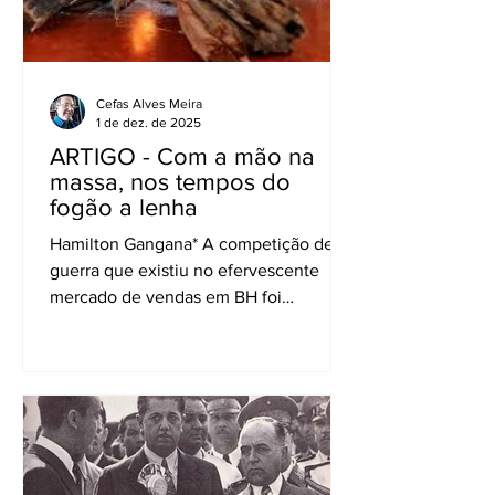
Cefas Alves Meira
1 de dez. de 2025
ARTIGO - Com a mão na
massa, nos tempos do
fogão a lenha
Hamilton Gangana* A competição de
guerra que existiu no efervescente
mercado de vendas em BH foi
identificada como “dinâmica de varejo”.
Bemoreira, Ingleza Levy, Guanabara,
Ducal, Mesbla, Dogali, Fidajo,
Mobiliário Fiel, Floriano Nogueira da
Gama, Casa do Rádio - A Televisão,
Pep’s, São José, Sears e Baú da
Felicidade fizeram história disputando