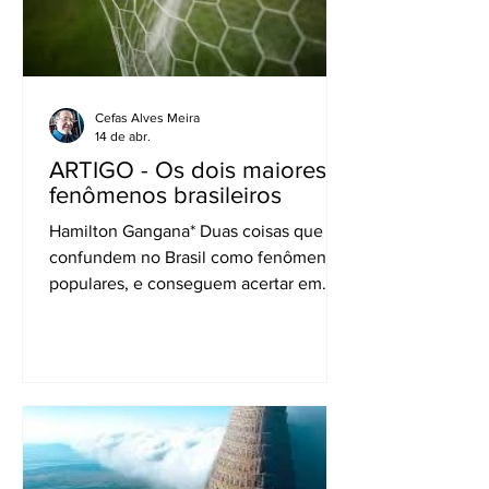
milhões podem se informar, se divertir
e curtir a vid
Cefas Alves Meira
14 de abr.
ARTIGO - Os dois maiores
fenômenos brasileiros
Hamilton Gangana* Duas coisas que se
confundem no Brasil como fenômenos
populares, e conseguem acertar em
cheio a sensibilidade de milhões de
pessoas ao mesmo tempo, são o rádio e
o futebol. Eles pararam o país inteiro há
quase 80 anos e fizeram 52 milhões de
pessoas chorarem, em 16/7/1950,
quando perdemos a Copa do Mundo
para o Uruguai, no estádio Maracanã,