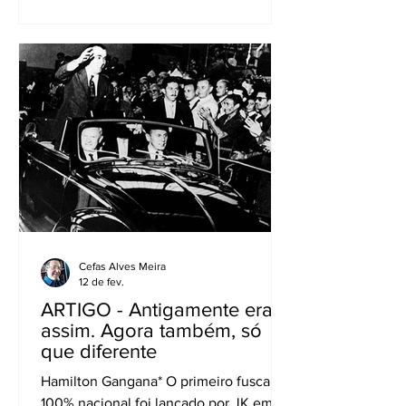
postura exigente com relação a alguns
princípios que defendia. Durante
muitos anos, escreveu no Jornal do
Brasil (RJ), e em um de seus artigos,
disse uma verdade bem clara: “Não
existe música velha e música nova,
existe música boa e música ruim”. A
ruim é tocada e logo desaparece, é
esquecida, enquanto a música boa
agrada aos ouvidos, tem vid
Cefas Alves Meira
12 de fev.
ARTIGO - Antigamente era
assim. Agora também, só
que diferente
Hamilton Gangana* O primeiro fusca
100% nacional foi lançado por JK em