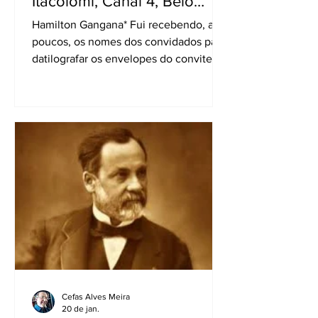
Itacolomi, Canal 4, Belo
Horizonte
Hamilton Gangana* Fui recebendo, aos
poucos, os nomes dos convidados para
datilografar os envelopes do convite
para a solenidade de inauguração da
TV Itacolomi, dia 8 de novembro de
1955, no 23º e 24º andares do histórico
edifício Acaiaca, na avenida Afonso
Pena, 867, centro de BH. Governador,
Prefeito, Presidente da Assembleia,
Presidente da Câmara, Reitor da UFMG,
Arcebispo Metropolitano, Presidente do
Banco da Lavoura de Minas Gerais
Cefas Alves Meira
20 de jan.