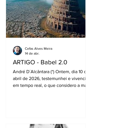
RJ. Para os uruguaios, virou
Maracanazo! Hoje, cerca de 215
milhões podem se informar, se divertir
e curtir a vida
Cefas Alves Meira
14 de abr.
ARTIGO - Babel 2.0
André D´Alcântara (*) Ontem, dia 10 de
abril de 2026, testemunhei e vivenciei,
em tempo real, o que considero a maior
revolução digital da história da
humanidade. De um segundo para o
outro, enquanto eu explorava minha
timeline na plataforma X (ex-Twitter), vi
meu feed ser inundado por posts de
todo o mundo - todos traduzidos de