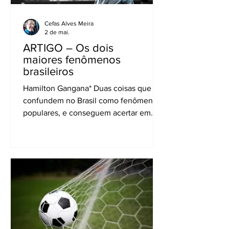
Cefas Alves Meira
2 de mai.
ARTIGO – Os dois
maiores fenômenos
brasileiros
Hamilton Gangana* Duas coisas que se
confundem no Brasil como fenômenos
populares, e conseguem acertar em
cheio a sensibilidade de milhões de
pessoas ao mesmo tempo, são o rádio e
o futebol. Eles pararam o país inteiro há
quase 80 anos e fizeram 52 milhões de
pessoas chorarem, em 16/7/1950,
quando perdemos a Copa do Mundo
para o Uruguai, no estádio Maracanã,
RJ. Para os uruguaios, virou
Maracanazo! Hoje, cerca de 215