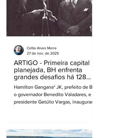
clientes na área central, onde se
concentrava o movimento, que evoluiu
com Arapuã, Pão de Açúcar, Casas
Bahia, Ponto Frio e Magaz
Cefas Alves Meira
27 de nov. de 2025
ARTIGO - Primeira capital
planejada, BH enfrenta
grandes desafios há 128
anos. Que feio!
Hamilton Gangana* JK, prefeito de BH;
o governador Benedito Valadares, e o
presidente Getúlio Vargas, inaugurando
em 1940 a avenida do Contorno Em
meados do século 19, alguém lembrou
que passava da hora de ser criada uma
nova cidade para sediar a capital de