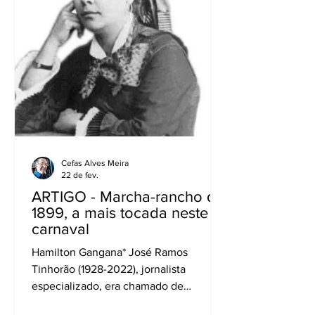
forma fiel e impecável para o
português. Japoneses, franceses,
italianos, turcos, russos, ucranianos e
cidadãos de países cujos nomes sequer
cons
Cefas Alves Meira
22 de fev.
ARTIGO - Marcha-rancho de
1899, a mais tocada neste
carnaval
Hamilton Gangana* José Ramos
Tinhorão (1928-2022), jornalista
especializado, era chamado de
“sargento da música brasileira” , por sua