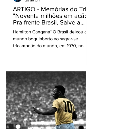
25 de jun.
ARTIGO - Memórias do Tri.
"Noventa milhões em ação.
Pra frente Brasil, Salve a
seleção!"
Hamilton Gangana* O Brasil deixou o
mundo boquiaberto ao sagrar-se
tricampeão do mundo, em 1970, no
México, com uma seleção brilhante,
perfeita e invicta. Havia um craque
talentoso, um legítimo campeão do
mundo em cada posição, com muita
raça. Foi a primeira seleção a vencer
todos os seis jogos que disputou,
marcou dezenove gols, sofreu apenas
sete e encantou o planeta praticando o
futebol arte. Pelé consolidou-se como o
maior jogador de futebol do mundo e
Zagallo foi o p