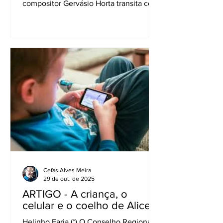
compositor Gervásio Horta transita com
extrema facilidade em vários espaços -
jornalismo, publicidade, música, meio
artístico e político, boêmia - e no dia a
dia da cidade, que respira desde a
primeira vista e admira como ninguém.
“Google ambulante” seria um bom
apelido para o compositor mineiro que
sabe das coisas e “dá notícia de tudo”,
graças a uma memória de elefante e a
impressionante capacidade de e
Cefas Alves Meira
29 de out. de 2025
ARTIGO - A criança, o
celular e o coelho de Alice
Helinho Faria (*) O Conselho Regional