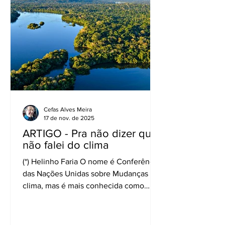
Minas, porque Ouro Preto era muito
acidentada, sua topografia desfavorável
impedia a expansão com novos
prédios, ruas e avenidas, e as
condições de higiene eram muito
precárias. Virou polêmica. A
Proclamação da Repúbli
Cefas Alves Meira
17 de nov. de 2025
ARTIGO - Pra não dizer que
não falei do clima
(*) Helinho Faria O nome é Conferência
das Nações Unidas sobre Mudanças do
clima, mas é mais conhecida como
COP30, estando este ano sendo
realizada no Brasil, Belém. O evento
anual reúne na capital paraense