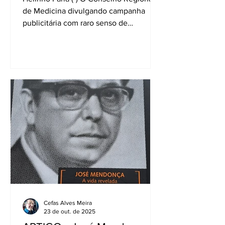
de Medicina divulgando campanha
publicitária com raro senso de
oportunidade: as peças convidam,
estimulam as crianças, e os pais da
meninada, a trocar o aparelho celular
durante algumas horas do dia por
brinquedos como a bola, bicicleta,
patinete, peteca. O mote é incisivo -
“Juventude segura. Porque a realidade
vale mais”. E por que o CRM mineiro
tomou essa decisão? A comunidade
médica, não só de Minas mas de todo o
país e do mundo,
Cefas Alves Meira
23 de out. de 2025