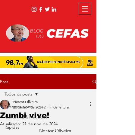
Post
Todos os posts
Nestor Oliveira
Todos os posts
20 de nov. de 2024
2 min de leitura
Zumbi vive!
Marketing & Negócios
Atualizado:
21 de nov. de 2024
Rápidas
                            Nestor Oliveira