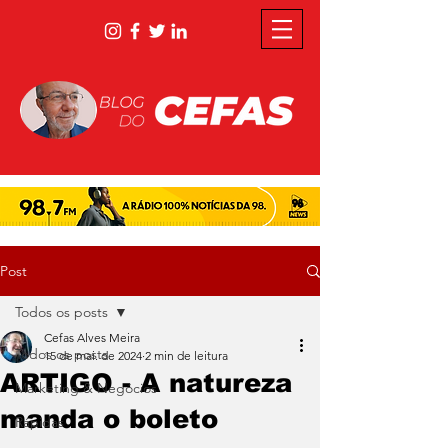
Post
Todos os posts
Cefas Alves Meira
Todos os posts
15 de mai. de 2024
2 min de leitura
ARTIGO - A natureza
Marketing & Negócios
manda o boleto
Rápidas