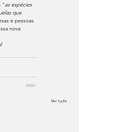
 "
as espécies 
uelas que 
esas e pessoas 
essa nova 
l
Ver tudo