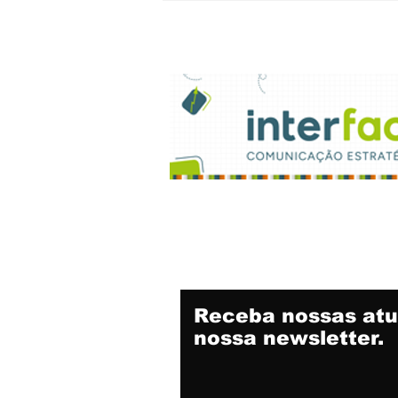
em ação. Pra frente
Brasil, Salve a
seleção!"
Receba nossas atu
nossa newsletter.