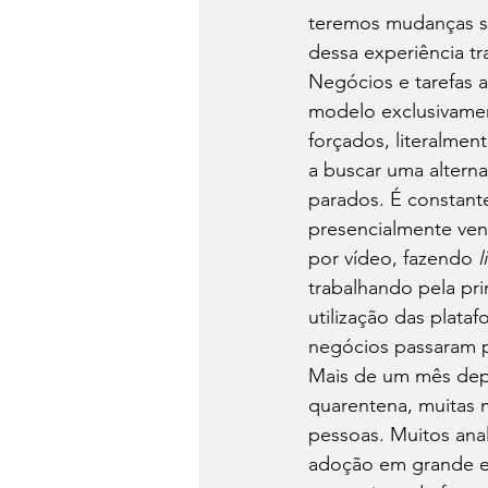
teremos mudanças sign
dessa experiência tr
Negócios e tarefas a
modelo exclusivamen
forçados, literalment
a buscar uma alterna
parados. É constant
presencialmente ve
por vídeo, fazendo 
l
trabalhando pela pr
utilização das plata
negócios passaram p
Mais de um mês depo
quarentena, muitas 
pessoas. Muitos ana
adoção em grande es