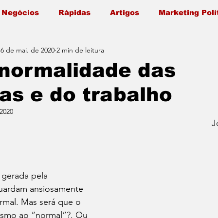
 Negócios
Rápidas
Artigos
Marketing Polí
16 de mai. de 2020
2 min de leitura
 normalidade das
as e do trabalho
 2020
                                                                                    José Renato 
 gerada pela 
uardam ansiosamente 
rmal. Mas será que o 
smo ao “normal”?. Ou 