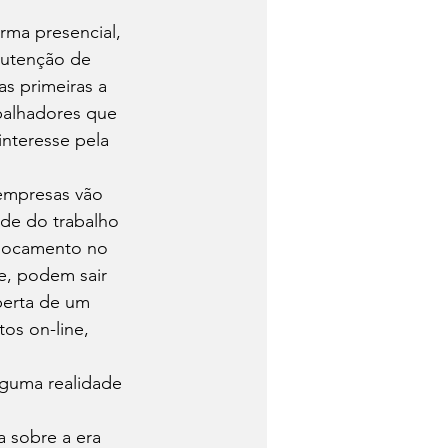
rma presencial, 
nutenção de 
 primeiras a 
balhadores que 
interesse pela 
empresas vão 
ade do trabalho 
slocamento no 
e, podem sair 
berta de um 
os on-line, 
lguma realidade 
 sobre a era 