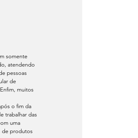
iam somente 
ando, atendendo 
de pessoas 
lar de 
 Enfim, muitos 
pós o fim da 
 trabalhar das 
 com uma 
 de produtos 