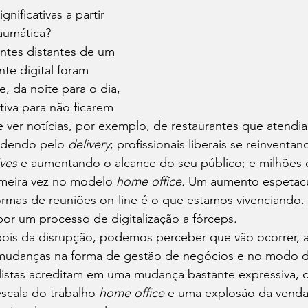
ificativas a partir 
aumática?
ntes distantes de um 
te digital foram 
e, da noite para o dia, 
tiva para não ficarem 
e ver notícias, por exemplo, de restaurantes que atend
ndendo pelo 
delivery
; profissionais liberais se reinvent
ives
 e aumentando o alcance do seu público; e milhões 
imeira vez no modelo 
home office. 
Um aumento espetacu
formas de reuniões on-line é o que estamos vivenciando.
or um processo de digitalização a fórceps.
is da disrupção, podemos perceber que vão ocorrer, a
mudanças na forma de gestão de negócios e no modo de
listas acreditam em uma mudança bastante expressiva,
cala do trabalho 
home office
 e uma explosão da venda