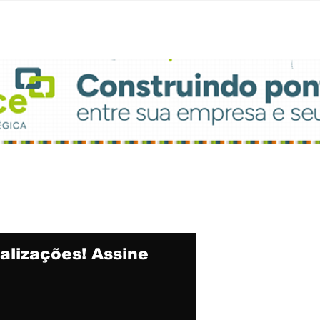
brasileiros
bra
alizações! Assine