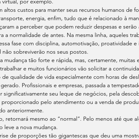
 virtual, por exemplo.
 altos custos para manter seus recursos humanos de fo
ransporte, energia, enfim, tudo que é relacionado à ma
ram a perceber que podem reduzir despesas e serão as
ara a normalidade de antes. Na mesma linha, aqueles tra
ssa fase com disciplina, automotivação, proatividade e 
l não sobreviverão nos seus postos.
 mudança tão forte e rápida, mas, certamente, muitas 
rabalhar e muitos funcionários vão solicitar a continuid
 de qualidade de vida especialmente com horas de de
e gerado. Profissionais e empresas, passada a tempestad
ar significativamente seu leque de negócios, pela desco
 proporcionado pelo atendimento ou a venda de produt
do anteriormente.
to, retornará mesmo ao “normal”. Pelo menos até que a
o leve a nova mudança.
ise de proporções tão gigantescas que deu uma mostra