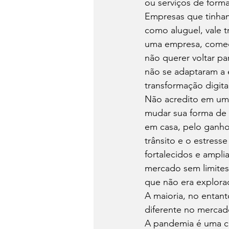
ou serviços de forma
Empresas que tinham
como aluguel, vale t
uma empresa, começa
não querer voltar p
não se adaptaram a e
transformação digita
Não acredito em uma
mudar sua forma de t
em casa, pelo ganho
trânsito e o estress
fortalecidos e ampli
mercado sem limites
que não era explora
A maioria, no entan
diferente no mercad
A pandemia é uma cr