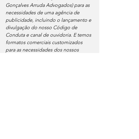
Gonçalves Arruda Advogados) para as 
necessidades de uma agência de 
publicidade, incluindo o lançamento e 
divulgação do nosso Código de 
Conduta e canal de ouvidoria. E temos 
formatos comerciais customizados 
para as necessidades dos nossos 
clientes e ajustados aos novos desafios 
do relacionamento entre agência e 
cliente.
E porque a pandemia acelerou todas 
as mudanças já em curso no mundo, 
também já assumimos o formato 
híbrido de trabalho, com rotinas e 
cerimônias que incluem profissionais 
trabalhando remotamente ou na nossa 
casa nova: um coworking que abriga 