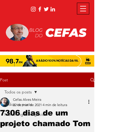
Post
Todos os posts
Cefas Alves Meira
Todos os posts
22 de mar. de 2021
4 min de leitura
7306 dias de um
Marketing & Negócios
projeto chamado Tom
Rápidas