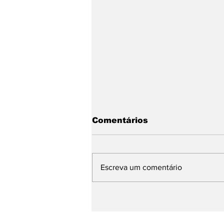
Comentários
Escreva um comentário
Chegando. Sábado, a 5ª
Feijoada da
Propaganda