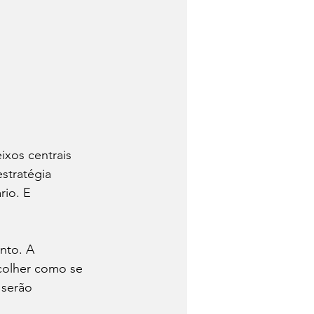
xos centrais 
stratégia 
io. E 
nto. A 
colher como se 
 serão 