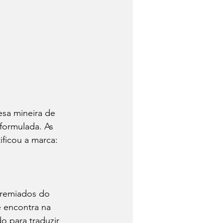
sa mineira de 
formulada. As 
ificou a marca: 
premiados do 
 encontra na 
o para traduzir 