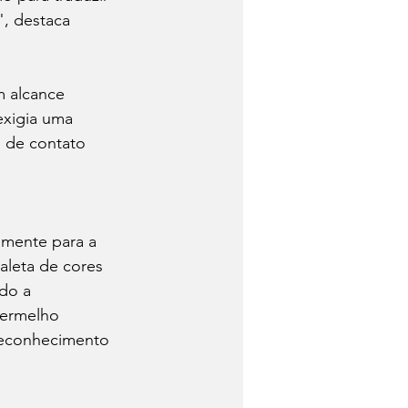
", destaca 
m alcance 
xigia uma 
 de contato 
amente para a 
aleta de cores 
do a 
vermelho 
 reconhecimento 