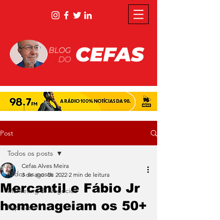
Post
Todos os posts
Cefas Alves Meira
Todos os posts
3 de ago. de 2022
2 min de leitura
Mercantil e Fábio Jr
Marketing & Negócios
homenageiam os 50+
Rápidas