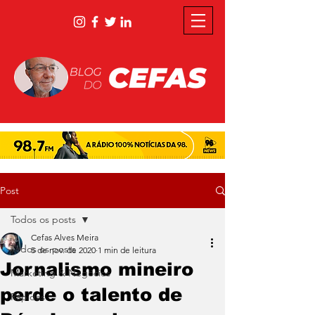
Post
Todos os posts
Cefas Alves Meira
Todos os posts
5 de nov. de 2020
1 min de leitura
Jornalismo mineiro
Marketing & Negócios
perde o talento de
Rápidas