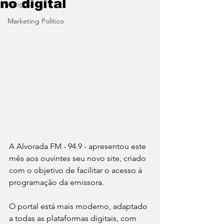
no digital
Artigos
Marketing Político
A Alvorada FM - 94.9 - apresentou este 
mês aos ouvintes seu novo site, criado 
com o objetivo de facilitar o acesso à 
programação da emissora.
O portal está mais moderno, adaptado 
a todas as plataformas digitais, com 