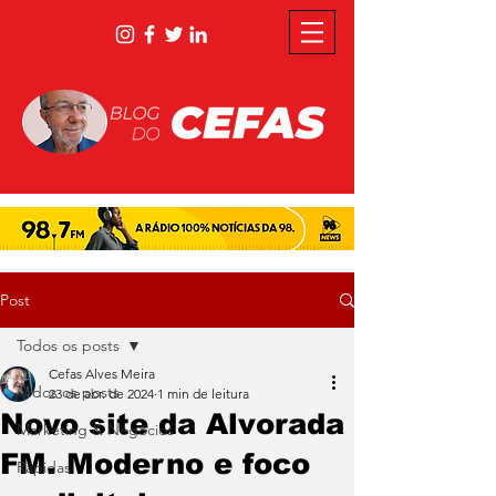
Post
Todos os posts
Cefas Alves Meira
Todos os posts
23 de abr. de 2024
1 min de leitura
Novo site da Alvorada
Marketing & Negócios
FM. Moderno e foco
Rápidas