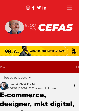
Post
Todos os posts
Cefas Alves Meira
Todos os posts
22 de mai. de 2020
2 min de leitura
E-commerce,
Marketing & Negócios
designer, mkt digital,
Rápidas