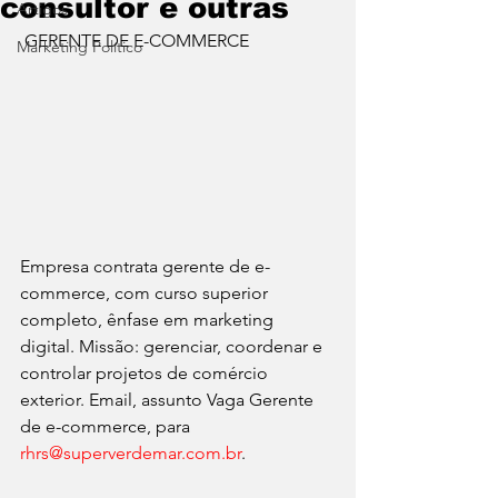
consultor e outras
Artigos
 GERENTE DE E-COMMERCE
Marketing Político
Empresa contrata gerente de e-
commerce, com curso superior 
completo, ênfase em marketing 
digital. Missão: gerenciar, coordenar e 
controlar projetos de comércio 
exterior. Email, assunto Vaga Gerente 
de e-commerce, para 
rhrs@superverdemar.com.br
.