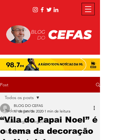
Post
Todos os posts
BLOG DO CEFAS
Todos os posts
17 de jan. de 2020
1 min de leitura
“Vila do Papai Noel” é
Marketing & Negócios
o tema da decoração
Rápidas