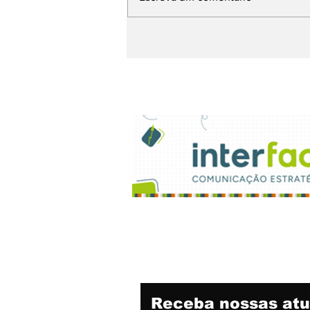
Sinapro-MG cria o
Prêmio Minas de
Comunicação
Receba nossas atu