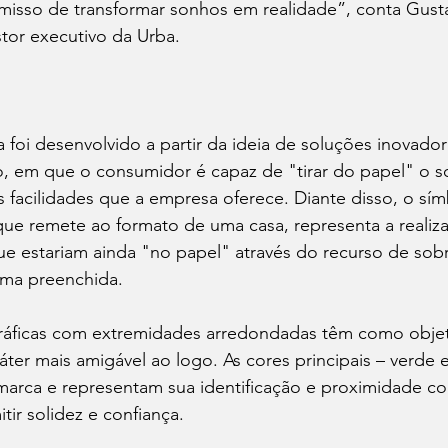
isso de transformar sonhos em realidade”, conta Gust
tor executivo da Urba.
foi desenvolvido a partir da ideia de soluções inovado
o, em que o consumidor é capaz de "tirar do papel" o s
 facilidades que a empresa oferece. Diante disso, o sím
e remete ao formato de uma casa, representa a realiz
ue estariam ainda "no papel" através do recurso de sob
rma preenchida.
gráficas com extremidades arredondadas têm como objet
ter mais amigável ao logo. As cores principais – verde e 
rca e representam sua identificação e proximidade c
tir solidez e confiança.