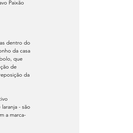
avo Paixão 
ras dentro do 
onho da casa 
bolo, que 
ação de 
reposição da 
ivo 
laranja - são 
om a marca-