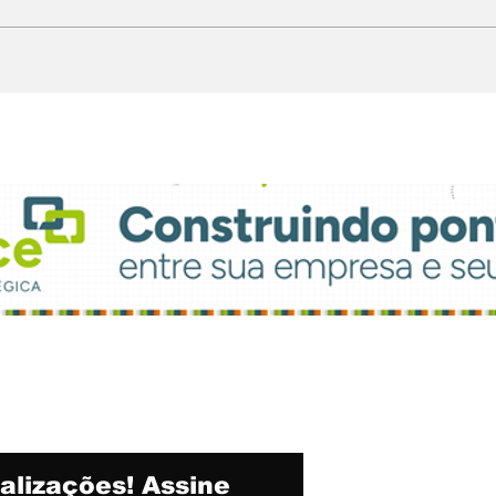
Chegando. Sábado, a 5ª
Lig
Feijoada da
par
Propaganda
atu
alizações! Assine