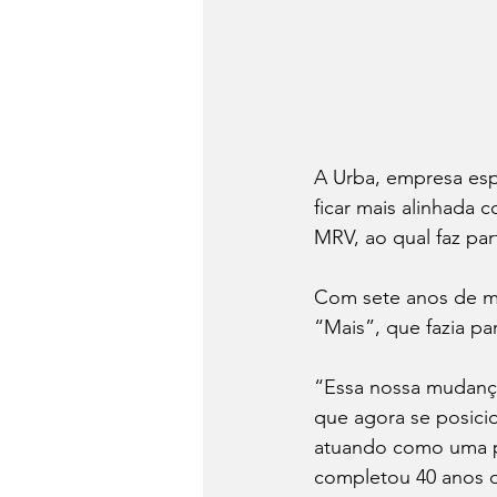
A Urba, empresa esp
ficar mais alinhada
MRV, ao qual faz par
Com sete anos de me
“Mais”, que fazia p
“Essa nossa mudança
que agora se posici
atuando como uma pl
completou 40 anos d