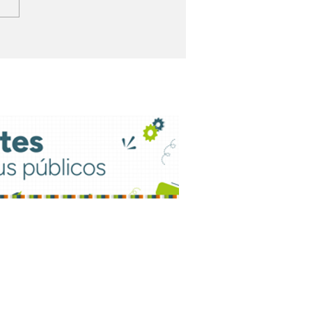
ht FM moderniza
que técnico e
aliza grade