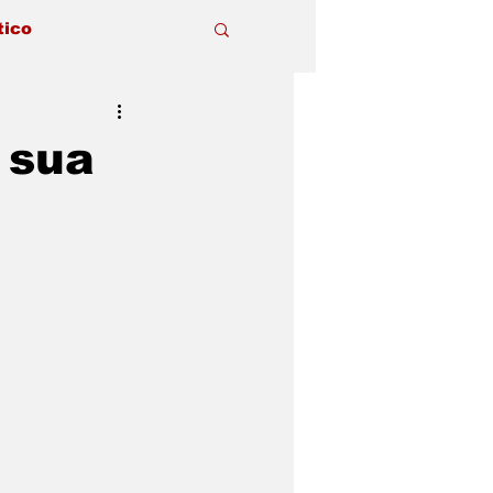
tico
 sua