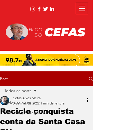
Post
Todos os posts
Cefas Alves Meira
Todos os posts
8 de mar. de 2022
1 min de leitura
Reciclo conquista
Marketing & Negócios
conta da Santa Casa
Rápidas