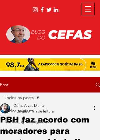
Post
Todos os posts
Cefas Alves Meira
Todos os posts
7 de jul.
3 min de leitura
PBH faz acordo com
Marketing & Negócios
moradores para
Rápidas