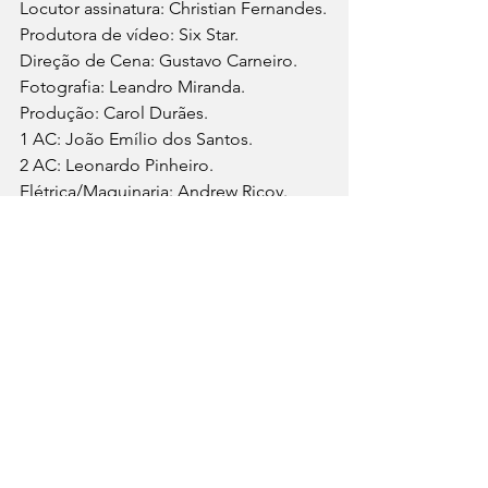
Locutor assinatura: Christian Fernandes.
Produtora de vídeo: Six Star.
Direção de Cena: Gustavo Carneiro.
Fotografia: Leandro Miranda.
Produção: Carol Durães.
1 AC: João Emílio dos Santos.
2 AC: Leonardo Pinheiro.
Elétrica/Maquinaria: Andrew Ricoy.
Make: Jana Carba.
Som Direto: Rafael Oliveira.
Transporte: Tom Guimarães.
Produtora de foto: Pedro Gravatá.
Fotógrafo: Pedro Gravatá.
Assistente: Cristiano Araújo.
Produtora de OOH: Tropical Filmes.
Direção: Vinícius Gottardello.
Aprovação: Duander Franco, Giuliano 
Fonseca, Ana Elisa Mourão e Juliana 
Caldeira.