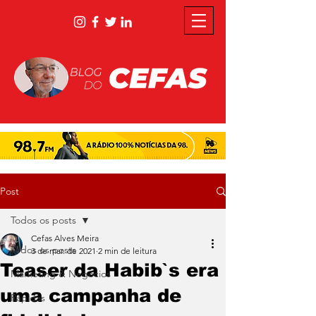
Post
Todos os posts
Cefas Alves Meira
Todos os posts
3 de mar. de 2021
2 min de leitura
Teaser da Habib`s era
Marketing & Negócios
uma campanha de
Rápidas