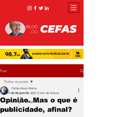
Post
Todos os posts
Cefas Alves Meira
Todos os posts
22 de jun. de 2021
2 min de leitura
Opinião. Mas o que é
Marketing & Negócios
publicidade, afinal?
Rápidas