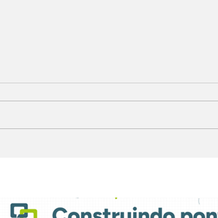
Light FM moderniza
Fil
parque técnico e
con
atualiza grade
ate