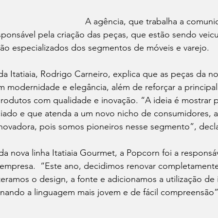
A agência, que trabalha a comunic
sponsável pela criação das peças, que estão sendo veic
o especializados dos segmentos de móveis e varejo.
da Itatiaia, Rodrigo Carneiro, explica que as peças da no
modernidade e elegância, além de reforçar a principal c
produtos com qualidade e inovação. “A ideia é mostrar 
iado e que atenda a um novo nicho de consumidores, a
 inovadora, pois somos pioneiros nesse segmento”, decla
a nova linha Itatiaia Gourmet, a Popcorn foi a responsá
a empresa.  “Este ano, decidimos renovar completament
lteramos o design, a fonte e adicionamos a utilização de
ornando a linguagem mais jovem e de fácil compreensão”,