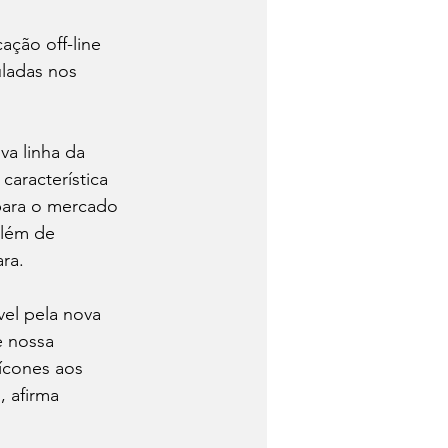
ação off-line 
uladas nos 
va linha da 
aracterística 
para o mercado 
lém de 
ra.
vel pela nova 
e nossa 
 ícones aos 
 afirma 