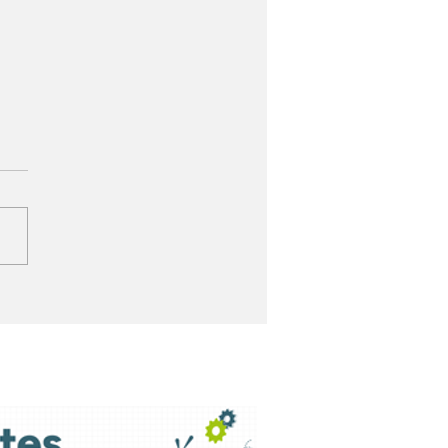
adélfia vence
corrência e continua
ndendo a Samarco