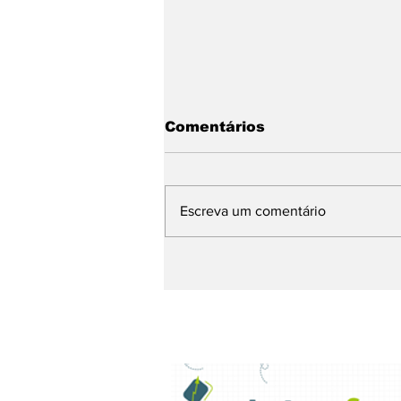
Comentários
Escreva um comentário
Chegando. Sábado, a 5ª
Feijoada da
Propaganda