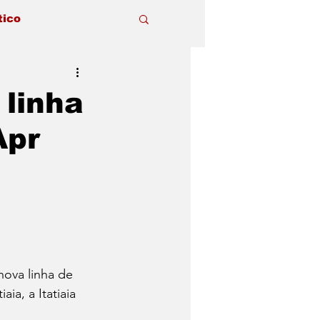
tico
 linha
Apr
ova linha de 
ia, a Itatiaia 