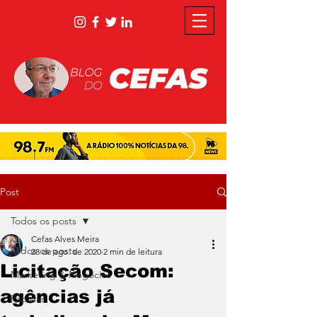
Post
Todos os posts
Cefas Alves Meira
Todos os posts
28 de ago. de 2020
2 min de leitura
Licitação Secom:
Marketing & Negócios
agências já
Rápidas