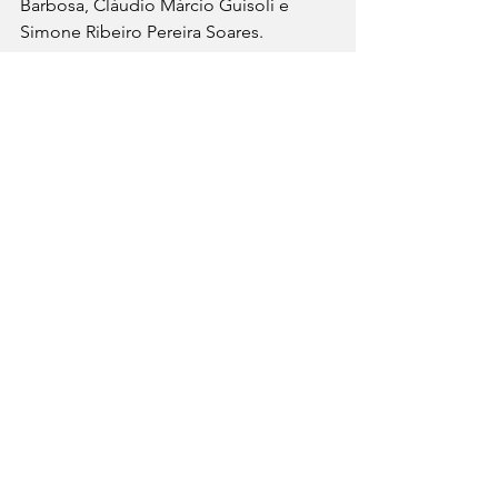
Barbosa, Cláudio Márcio Guisoli e 
Simone Ribeiro Pereira Soares.
Marketing & Negócios
Ver tudo
Posts recentes