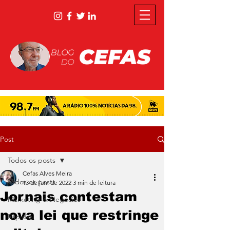
Post
Todos os posts
Cefas Alves Meira
Todos os posts
13 de jan. de 2022
3 min de leitura
Jornais contestam
Marketing & Negócios
nova lei que restringe
Rápidas