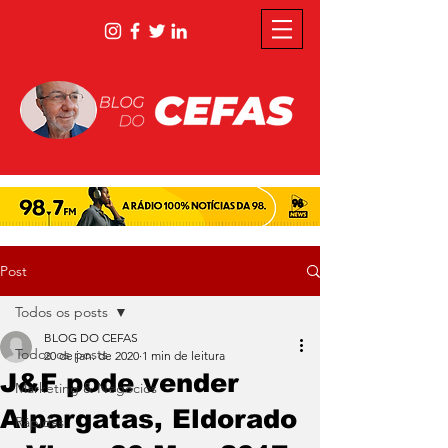
Post
Todos os posts
BLOG DO CEFAS
Todos os posts
20 de jan. de 2020
1 min de leitura
J&F pode vender
Marketing & Negócios
Alpargatas, Eldorado
Rápidas