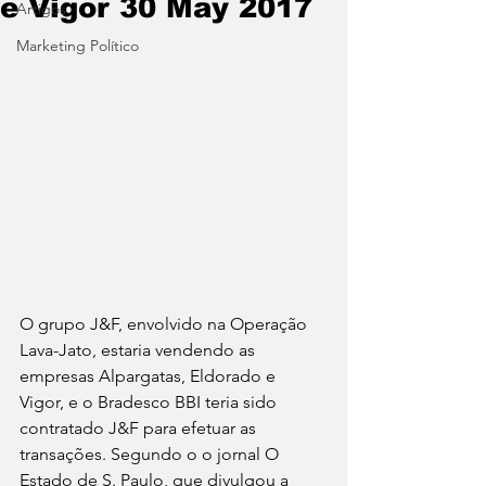
e Vigor 30 May 2017
Artigos
Marketing Político
O grupo J&F, envolvido na Operação 
Lava-Jato, estaria vendendo as 
empresas Alpargatas, Eldorado e 
Vigor, e o Bradesco BBI teria sido 
contratado J&F para efetuar as 
transações. Segundo o o jornal O 
Estado de S. Paulo, que divulgou a 