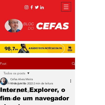
Post
Todos os posts
Cefas Alves Meira
Todos os posts
18 de jun. de 2022
2 min de leitura
Internet Explorer, o
Marketing & Negócios
fim de um navegador
Rápidas