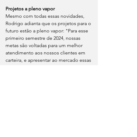
Projetos a pleno vapor
Mesmo com todas essas novidades, 
Rodrigo adianta que os projetos para o 
futuro estão a pleno vapor: "Para esse 
primeiro semestre de 2024, nossas 
metas são voltadas para um melhor 
atendimento aos nossos clientes em 
carteira, e apresentar ao mercado essas 
novidades citadas. Mas já temos em 
nosso pipeline algumas conversas 
bastante adiantadas com grandes 
players nacionais e internacionais 
atuantes no Brasil para projetos de 
envergadura nacional, participação em 
concorrências em outros estados e 
também federais e a abertura de filiais 
da nova agência em outras capitais 
ainda para 2024 não está descartada”, 