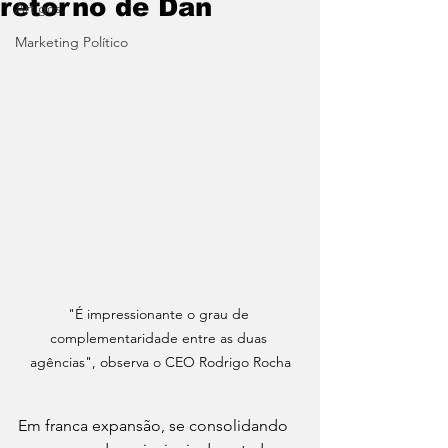
retorno de Dan
Artigos
Marketing Político
"É impressionante o grau de 
complementaridade entre as duas 
agências", observa o CEO Rodrigo Rocha
Em franca expansão, se consolidando 