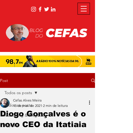
Post
Todos os posts
Cefas Alves Meira
Todos os posts
15 de mai. de 2021
2 min de leitura
Diogo Gonçalves é o
Marketing & Negócios
novo CEO da Itatiaia
Rápidas