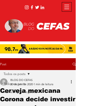
Post
Todos os posts
BLOG DO CEFAS
Todos os posts
20 de jan. de 2020
1 min de leitura
Cerveja mexicana
Marketing & Negócios
Corona decide investir
Rápidas