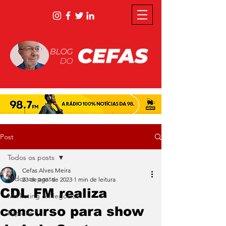
Post
Todos os posts
Cefas Alves Meira
Todos os posts
23 de ago. de 2023
1 min de leitura
CDL FM realiza
Marketing & Negócios
concurso para show
Rápidas