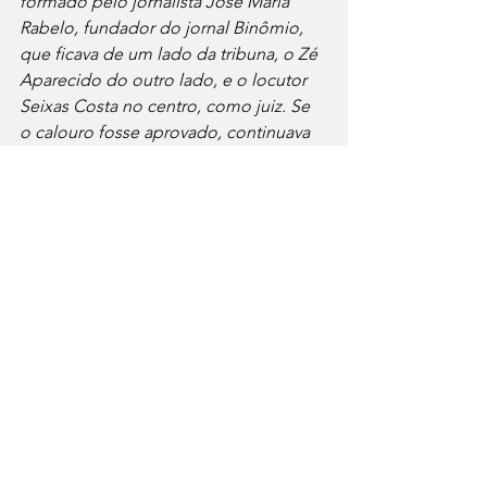
formado pelo jornalista José Maria 
Rabelo, fundador do jornal Binômio, 
que ficava de um lado da tribuna, o Zé 
Aparecido do outro lado, e o locutor 
Seixas Costa no centro, como juiz. Se 
o calouro fosse aprovado, continuava 
na disputa, até consolidar sua 
competência e se firmar como cantor 
de fato”.
“Sabe qual artista, cantor, que 
encantava os belo-horizontinos, os 
mineiros em geral naquela época? Luiz 
Gonzaga. Quando ele e seu acordeon 
vinham a BH cantar na Inconfidência, a 
cidade enlouquecia. As pessoas faziam 
filas quilométricas ao redor da Feira de 
Amostras, dobrando quarteirões, pra 
ver o cantor de Asa Branca. O 
Gonzagão ficava sediado em BH, 