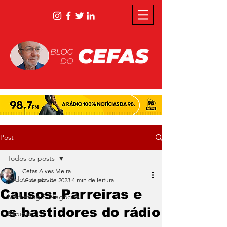
Post
Todos os posts
Cefas Alves Meira
Todos os posts
19 de abr. de 2023
4 min de leitura
Causos: Parreiras e
Marketing & Negócios
os bastidores do rádio
Rápidas