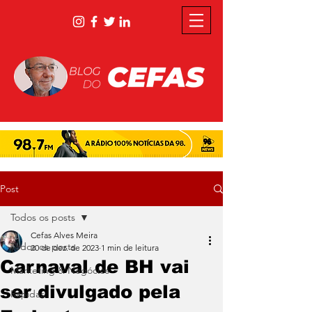
Post
Todos os posts
Cefas Alves Meira
Todos os posts
20 de dez. de 2023
1 min de leitura
Carnaval de BH vai
Marketing & Negócios
ser divulgado pela
Rápidas