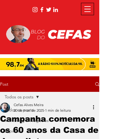
Post
Todos os posts
Cefas Alves Meira
Todos os posts
20 de mar. de 2025
1 min de leitura
Campanha comemora
Marketing & Negócios
os 60 anos da Casa de
Rápidas