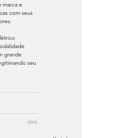
e marca e 
cas com seus 
res.  
étrico 
modalidade 
um grande 
legitimando seu 