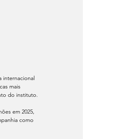
 internacional 
cas mais 
o do instituto.
hões em 2025, 
ompanhia como 