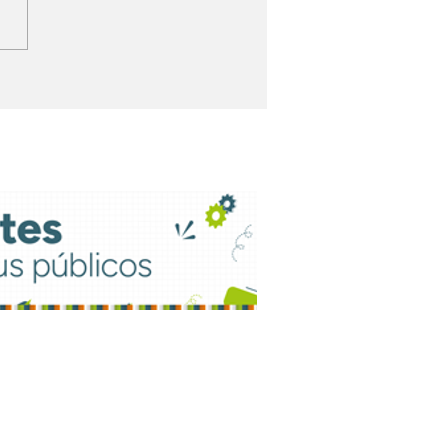
ht FM moderniza
que técnico e
aliza grade