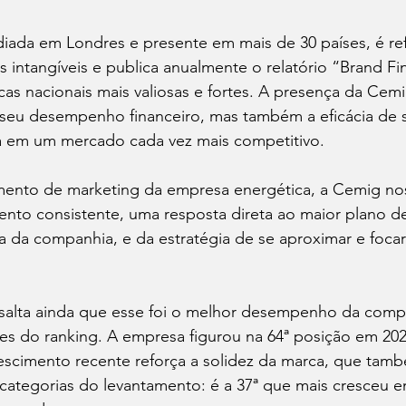
iada em Londres e presente em mais de 30 países, é ref
s intangíveis e publica anualmente o relatório “Brand Fin
rcas nacionais mais valiosas e fortes. A presença da Cem
seu desempenho financeiro, mas também a eficácia de 
a em um mercado cada vez mais competitivo. 
ento de marketing da empresa energética, a Cemig nos
nto consistente, uma resposta direta ao maior plano de
a da companhia, e da estratégia de se aproximar e focar
alta ainda que esse foi o melhor desempenho da comp
es do ranking. A empresa figurou na 64ª posição em 202
rescimento recente reforça a solidez da marca, que tam
ategorias do levantamento: é a 37ª que mais cresceu em