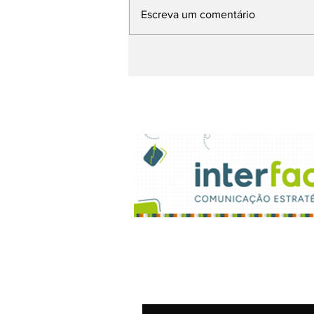
Escreva um comentário
Sinapro-MG cria o
Prêmio Minas de
Comunicação