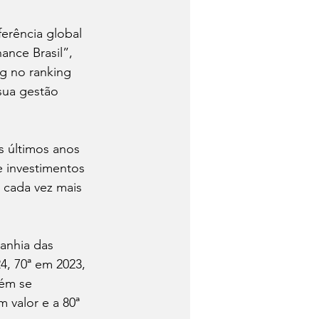
erência global 
ance Brasil”, 
ig no ranking 
sua gestão 
 últimos anos 
 investimentos 
 cada vez mais 
anhia das 
4, 70ª em 2023, 
bém se 
 valor e a 80ª 