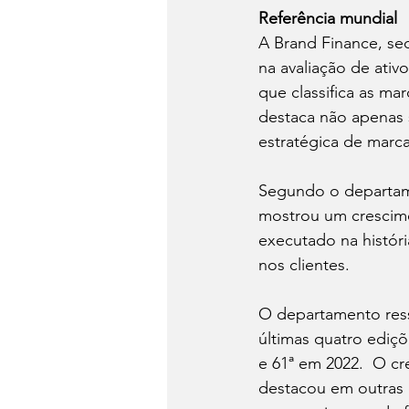
Referência mundial
A Brand Finance, sed
na avaliação de ativo
que classifica as ma
destaca não apenas 
estratégica de marc
Segundo o departam
mostrou um crescime
executado na históri
nos clientes.
O departamento ress
últimas quatro ediçõ
e 61ª em 2022.  O c
destacou em outras c