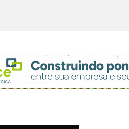
Chegando. Sábado, a 5ª
Lig
Feijoada da
par
Propaganda
atu