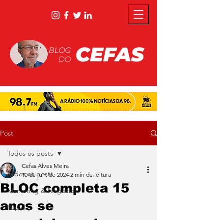
Post
Todos os posts
Cefas Alves Meira
Todos os posts
10 de jun. de 2024
2 min de leitura
BLOC completa 15
Marketing & Negócios
anos se
Rápidas