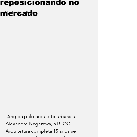
reposicionando no
Artigos
mercado
Marketing Político
Dirigida pelo arquiteto urbanista 
Alexandre Nagazawa, a BLOC 
Arquitetura completa 15 anos se 