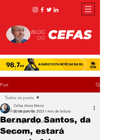
Post
Todos os posts
Cefas Alves Meira
Todos os posts
22 de jun. de 2023
1 min de leitura
Bernardo Santos, da
Marketing & Negócios
Secom, estará
Rápidas