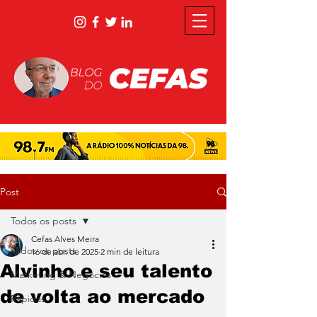
Post
Todos os posts
Cefas Alves Meira
Todos os posts
16 de abr. de 2025
2 min de leitura
Alvinho e seu talento
Marketing & Negócios
de volta ao mercado
Rápidas