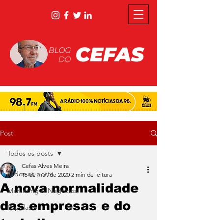
Post
Todos os posts
Cefas Alves Meira
Todos os posts
15 de mai. de 2020
2 min de leitura
A nova normalidade
Marketing & Negócios
das empresas e do
Rápidas