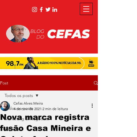
Post
Todos os posts
Cefas Alves Meira
Todos os posts
4 de nov. de 2021
2 min de leitura
Nova marca registra
Marketing & Negócios
fusão Casa Mineira e
Rápidas