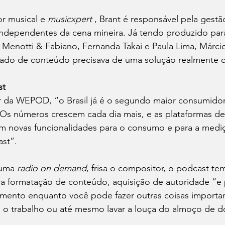
r musical e 
musicxpert
 , Brant é responsável pela gestão
s independentes da cena mineira. Já tendo produzido p
 Menotti & Fabiano, Fernanda Takai e Paula Lima, Márcio
ado de conteúdo precisava de uma solução realmente c
st
da WEPOD, “o Brasil já é o segundo maior consumidor
s números crescem cada dia mais, e as plataformas de
em novas funcionalidades para o consumo e para a medi
st”. 
uma 
radio on demand
, frisa o compositor, o podcast te
ra formatação de conteúdo, aquisição de autoridade “e 
mento enquanto você pode fazer outras coisas importa
ra o trabalho ou até mesmo lavar a louça do almoço de 