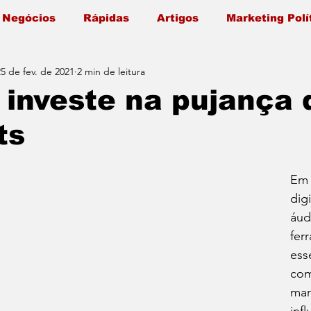
 Negócios
Rápidas
Artigos
Marketing Polí
25 de fev. de 2021
2 min de leitura
investe na pujança 
ts
Em
dig
áud
fer
ess
com
mar