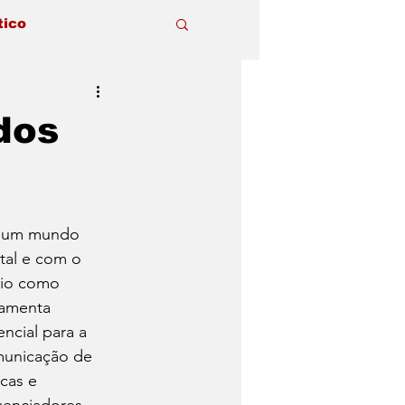
tico
dos
 um mundo 
ital e com o 
io como 
ramenta 
encial para a 
unicação de 
cas e 