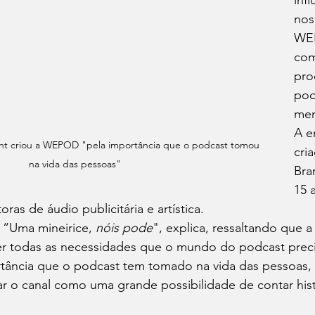
inf
nos
WE
com
pro
pod
mer
A e
nt criou a WEPOD "pela importância que o podcast tomou 
cri
na vida das pessoas"
Bra
15 
as de áudio publicitária e artística.
“Uma mineirice, 
nóis pode
", explica, ressaltando que 
er todas as necessidades que o mundo do podcast preci
tância que o podcast tem tomado na vida das pessoas,
ar o canal como uma grande possibilidade de contar hist