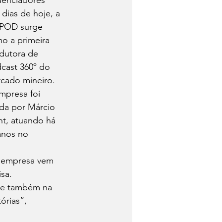
luenciadores 
 dias de hoje, a 
POD surge 
o a primeira 
dutora de 
cast 360º do 
cado mineiro. 
mpresa foi 
ada por Márcio 
nt, atuando há 
anos no 
a empresa vem 
sa.  
 e também na 
órias”, 