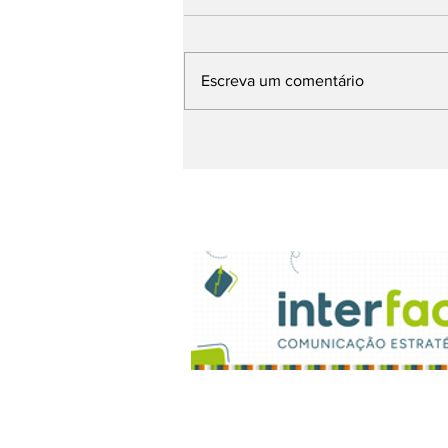
Escreva um comentário
Sinapro-MG cria o
Prêmio Minas de
Comunicação