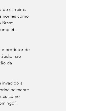
 de carreiras 
ara nomes como 
 Brant 
ompleta. 
 e produtor de 
 áudio não 
ção da 
m invadido a 
principalmente 
ntes como 
domingo”. 