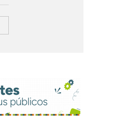
ht FM moderniza
que técnico e
aliza grade