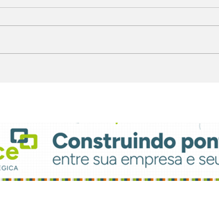
Chegando. Sábado, a 5ª
Lig
Feijoada da
par
Propaganda
atu