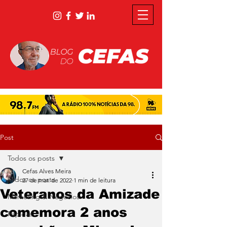
Post
Todos os posts
Cefas Alves Meira
Todos os posts
27 de mar. de 2022
1 min de leitura
Veteranos da Amizade
Marketing & Negócios
comemora 2 anos
Rápidas