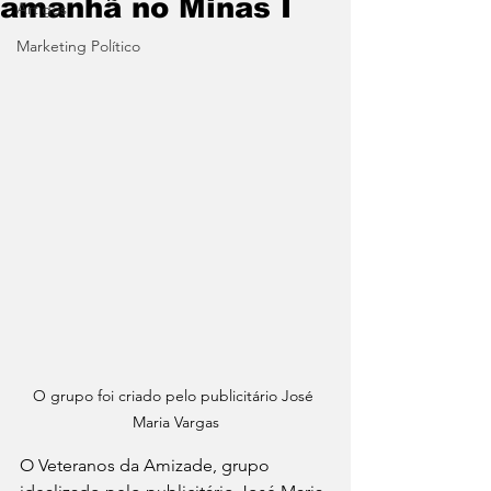
amanhã no Minas I
Artigos
Marketing Político
O grupo foi criado pelo publicitário José 
Maria Vargas
O Veteranos da Amizade, grupo 