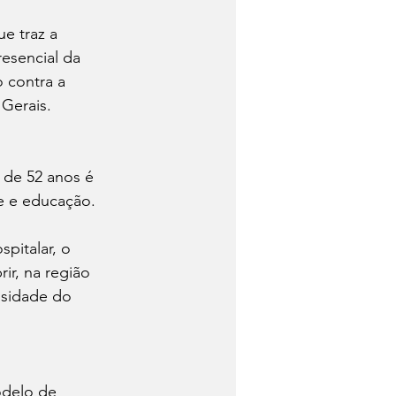
e traz a 
esencial da 
 contra a 
 Gerais.
 de 52 anos é 
e e educação.
italar, o 
ir, na região 
ssidade do 
delo de 