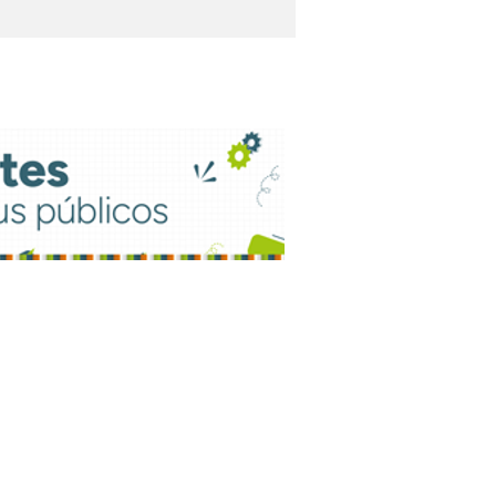
adélfia vence
corrência e continua
ndendo a Samarco