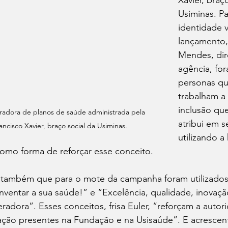
Xavier, braç
Usiminas. Pa
identidade v
lançamento, 
Mendes, dir
agência, for
personas qu
trabalham a 
inclusão qu
adora de planos de saúde administrada pela 
atribui em s
cisco Xavier, braço social da Usiminas. 
utilizando a
como forma de reforçar esse conceito.
la também que para o mote da campanha foram utilizado
ventar a sua saúde!” e “Excelência, qualidade, inovação
dora”. Esses conceitos, frisa Euler, “reforçam a autori
ação presentes na Fundação e na Usisaúde”. E acrescen