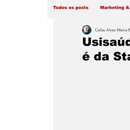
Todos os posts
Marketing &
Cefas Alves Meira
Usisaú
é da St