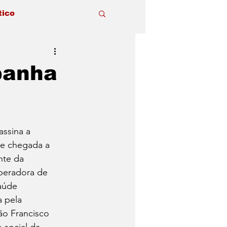
tico
panha
assina a 
e chegada a 
nte da 
peradora de 
aúde 
 pela 
o Francisco 