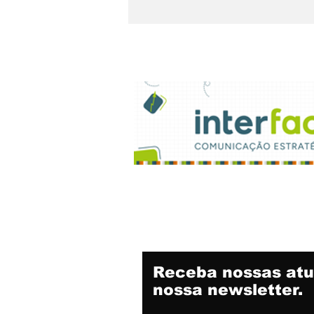
Chegando. Sábado, a 5ª
Feijoada da
Propaganda
Receba nossas atu
nossa newsletter.