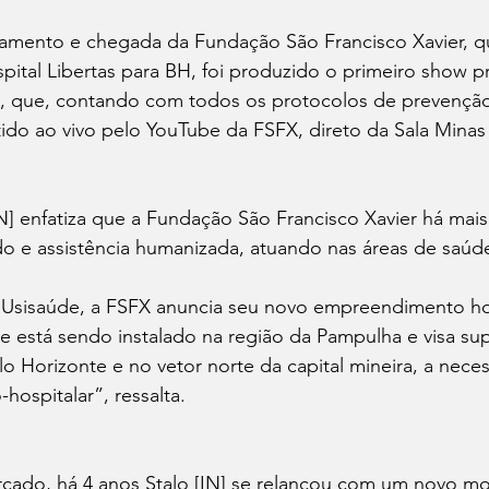
çamento e chegada da Fundação São Francisco Xavier, qu
ital Libertas para BH, foi produzido o primeiro show pr
, que, contando com todos os protocolos de prevenção
itido ao vivo pelo YouTube da FSFX, direto da Sala Minas
IN] enfatiza que a Fundação São Francisco Xavier há mais
do e assistência humanizada, atuando nas áreas de saúd
sisaúde, a FSFX anuncia seu novo empreendimento hosp
ue está sendo instalado na região da Pampulha e visa supr
o Horizonte e no vetor norte da capital mineira, a nece
ospitalar”, ressalta.
ado, há 4 anos Stalo [IN] se relançou com um novo mo