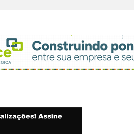
Light FM moderniza
Fil
parque técnico e
con
atualiza grade
ate
alizações! Assine