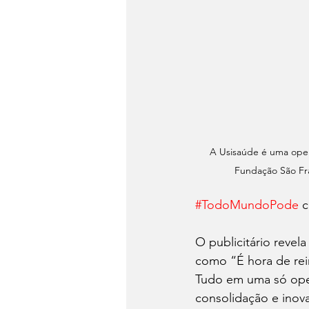
A Usisaúde é uma oper
Fundação São Fran
#TodoMundoPode
 
O publicitário reve
como “É hora de rein
Tudo em uma só opera
consolidação e inov