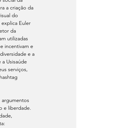
o social da 
ra a criação da 
isual do 
explica Euler 
etor da 
am utilizadas 
e incentivam e 
diversidade e a 
e a Usisaúde 
eus serviços, 
 hashtag 
s argumentos 
 e liberdade. 
dade, 
ta: