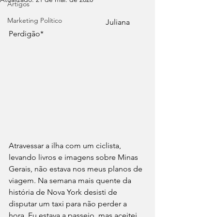
Artigos
Marketing Político
                                                  Juliana 
Perdigão*
Atravessar a ilha com um ciclista, 
levando livros e imagens sobre Minas 
Gerais, não estava nos meus planos de 
viagem. Na semana mais quente da 
história de Nova York desisti de 
disputar um taxi para não perder a 
hora. Eu estava a passeio, mas aceitei 