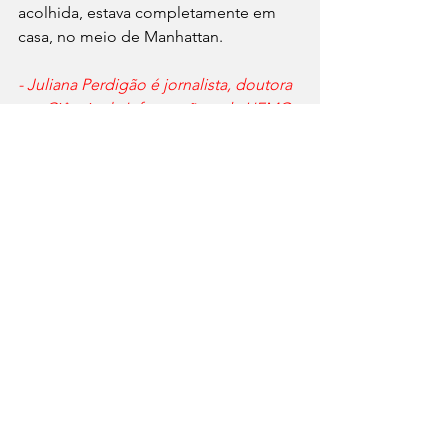
acolhida, estava completamente em 
casa, no meio de Manhattan. 
- Juliana Perdigão é jornalista, doutora 
em Ciência da Informação pela UFMG.
@jornalistajulianaperdigao
Artigos
Ver tudo
Posts recentes