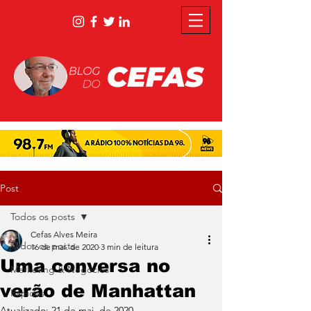
Post
Todos os posts
Cefas Alves Meira
Todos os posts
16 de mai. de 2020
3 min de leitura
Uma conversa no
Marketing & Negócios
verão de Manhattan
Rápidas
Atualizado:
21 de mai. de 2020