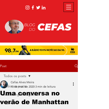
Post
Todos os posts
Cefas Alves Meira
Todos os posts
15 de mai. de 2020
3 min de leitura
Uma conversa no
Marketing & Negócios
verão de Manhattan
Rápidas