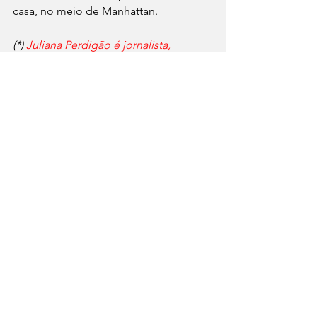
casa, no meio de Manhattan. 
(*)
 Juliana Perdigão é jornalista, 
doutora em Ciência da Informação 
pela UFMG.
 @jornalistajulianaperdigao
Ver tudo
Posts recentes