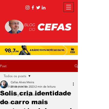
Post
Todos os posts
Cefas Alves Meira
Todos os posts
28 de nov. de 2023
2 min de leitura
Solis cria identidade
Marketing & Negócios
do carro mais
Rápidas