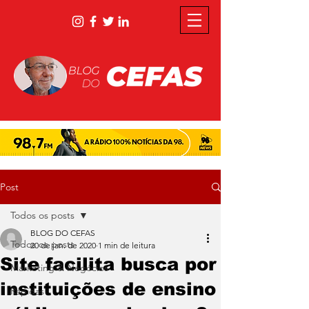
Post
Todos os posts
BLOG DO CEFAS
Todos os posts
20 de jan. de 2020
1 min de leitura
Site facilita busca por
Marketing & Negócios
instituições de ensino
Rápidas