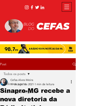
Post
Todos os posts
Cefas Alves Meira
Todos os posts
19 de ago. de 2021
1 min de leitura
Sinapro-MG recebe a
Marketing & Negócios
nova diretoria da
Rápidas