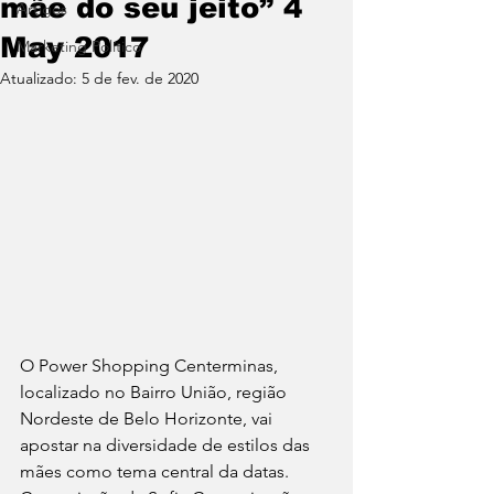
mãe do seu jeito” 4
Artigos
May 2017
Marketing Político
Atualizado:
5 de fev. de 2020
O Power Shopping Centerminas, 
localizado no Bairro União, região 
Nordeste de Belo Horizonte, vai 
apostar na diversidade de estilos das 
mães como tema central da datas. 