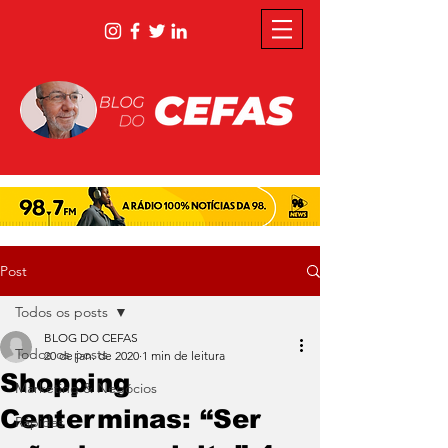
Post
Todos os posts
BLOG DO CEFAS
Todos os posts
20 de jan. de 2020
1 min de leitura
Shopping
Marketing & Negócios
Centerminas: “Ser
Rápidas