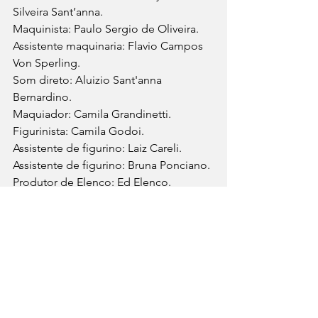
Silveira Sant’anna.
Maquinista: Paulo Sergio de Oliveira.
Assistente maquinaria: Flavio Campos 
Von Sperling.
Som direto: Aluizio Sant'anna 
Bernardino.
Maquiador: Camila Grandinetti.
Figurinista: Camila Godoi.
Assistente de figurino: Laiz Careli.
Assistente de figurino: Bruna Ponciano.
Produtor de Elenco: Ed Elenco. 
Catering: Buffet Itaura.
Elenco: Renato Carrera (Pitaco), Jader 
Rodrigues (DJ/Garçom), Lucas Fabrício 
(Edinho), Erica Buzelin 
(Lurdes), Janamo (Consultora Sebrae), 
Douglas de Paula (Consultor Sebrae).
Transporte – caminhão arte: Alison 