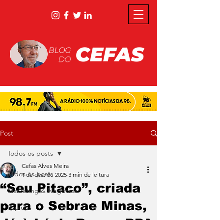
Post
Todos os posts
Cefas Alves Meira
Todos os posts
1 de dez. de 2025
3 min de leitura
“Seu Pitaco”, criada
Marketing & Negócios
para o Sebrae Minas,
Rápidas