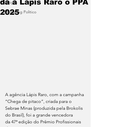
dá à Lápis Raro o PPA
Artigos
2025
Marketing Político
A agência Lápis Raro, com a campanha
“
Chega de pitaco
”, criada para o 
Sebrae Minas (produzida pela Brokolis 
do Brasil), foi a grande vencedora 
da 
47ª edição do Prêmio Profissionais 