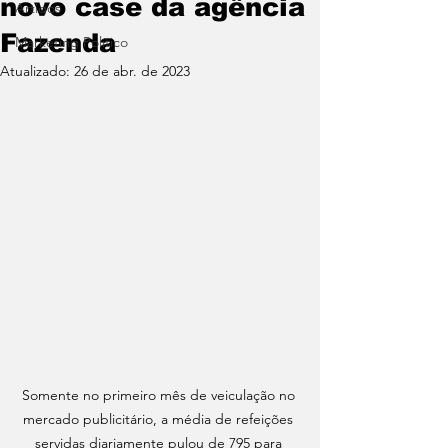
novo case da agência
Artigos
Fazenda
Marketing Político
Atualizado:
26 de abr. de 2023
Somente no primeiro mês de veiculação no 
mercado publicitário, a média de refeições 
servidas diariamente pulou de 795 para 