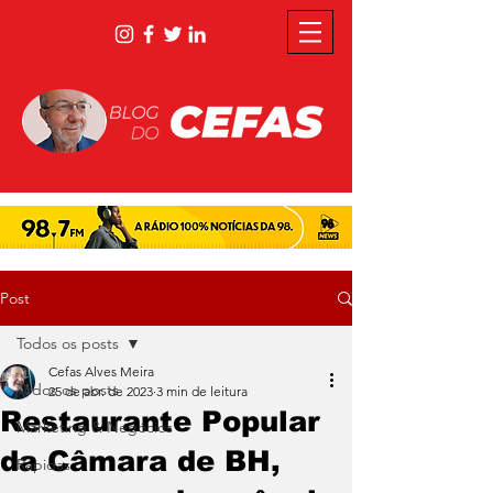
Post
Todos os posts
Cefas Alves Meira
Todos os posts
25 de abr. de 2023
3 min de leitura
Restaurante Popular
Marketing & Negócios
da Câmara de BH,
Rápidas