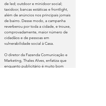
de led; outdoor e minidoor social; 
taxidoor, bancas estáticas e frontlight, 
além de anúncios nos principais jornais 
de bairro. Desse modo, a campanha 
reverberou por toda a cidade, e trouxe, 
comprovadamente, maior número de 
cidadãos e de pessoas em 
vulnerabilidade social à Casa.
O diretor da Fazenda Comunicação e 
Marketing, Thales Alves, enfatiza que 
enquanto publicitário é muito bom 
poder contribuir para esse novo 
momento de uma instituição tão 
importante como a Câmara de 
Vereadores. Vivenciar essa experiência 
engrandeceu a todos. A Campanha 
Restaurante Popular se apresentou 
como uma grande ação de 