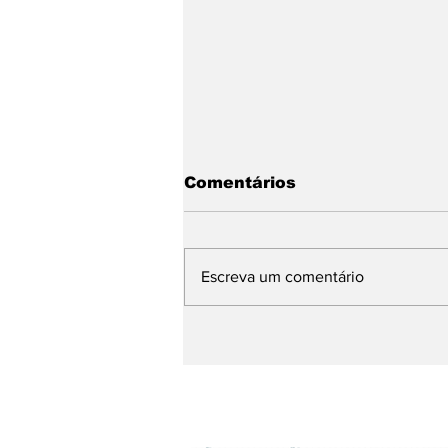
Comentários
Escreva um comentário
Chegando. Sábado, a 5ª
Feijoada da
Propaganda