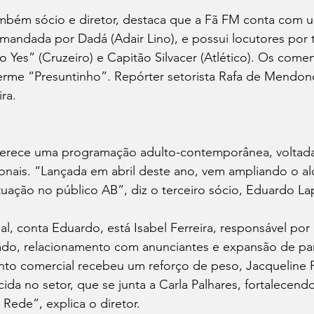
mbém sócio e diretor, destaca que a Fã FM conta com 
mandada por Dadá (Adair Lino), e possui locutores por 
o Yes” (Cruzeiro) e Capitão Silvacer (Atlético). Os comen
herme “Presuntinho”. Repórter setorista Rafa de Mendon
ra.
oferece uma programação adulto-contemporânea, voltada 
ionais. “Lançada em abril deste ano, vem ampliando o a
tuação no público AB”, diz o terceiro sócio, Eduardo La
l, conta Eduardo, está Isabel Ferreira, responsável por 
ado, relacionamento com anunciantes e expansão de par
to comercial recebeu um reforço de peso, Jacqueline P
cida no setor, que se junta a Carla Palhares, fortalecend
Rede”, explica o diretor.