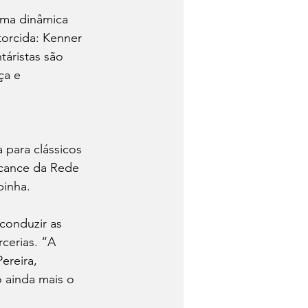
uma dinâmica 
torcida: Kenner 
táristas são 
ça e 
para clássicos 
lcance da Rede 
pinha.
conduzir as 
cerias. “A 
ereira, 
o ainda mais o 