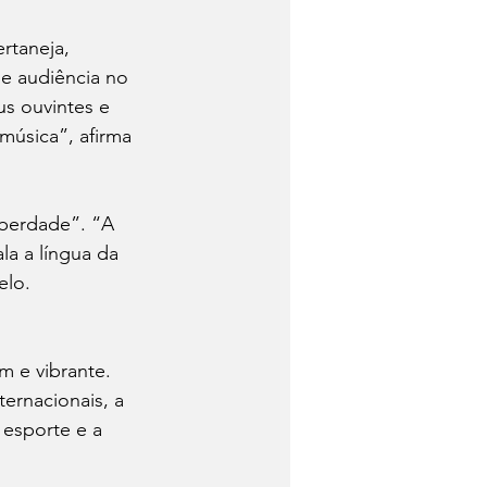
rtaneja, 
de audiência no 
s ouvintes e 
música”, afirma 
berdade”. “A 
a a língua da 
elo.
 e vibrante. 
rnacionais, a 
 esporte e a 