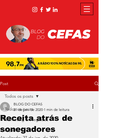
Post
Todos os posts
BLOG DO CEFAS
Todos os posts
21 de jan. de 2020
1 min de leitura
Receita atrás de
Marketing & Negócios
sonegadores
Rápidas
Atualizado:
27 de jan. de 2020