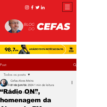
Post
Todos os posts
Cefas Alves Meira
Todos os posts
21 de jun. de 2024
1 min de leitura
“Rádio ON”,
Marketing & Negócios
homenagem da
Rápidas