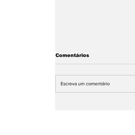
Comentários
Escreva um comentário
Sinapro-MG cria o
Prêmio Minas de
Comunicação