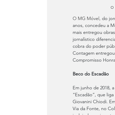
O 
O MG Móvel, 
do jor
anos, concedeu a M
mais entregou obras
jornalístico difere
cobra do poder públi
Contagem entregou tr
Compromisso Honra
Beco do Escadão
Em junho de 2018, a
“Escadão”, que liga 
Giovanini Chiodi. E
Via da Fonte, no Co