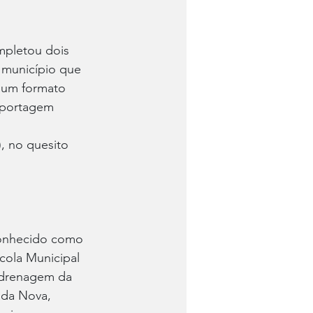
mpletou dois 
município que 
 um formato 
eportagem 
, no quesito 
conhecido como 
cola Municipal 
 drenagem da 
ada Nova, 