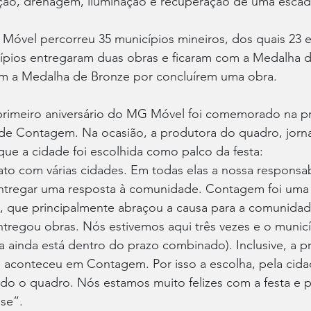
ção, drenagem, iluminação e recuperação de uma escada
Móvel percorreu 35 municípios mineiros, dos quais 23 
ípios entregaram duas obras e ficaram com a Medalha de
m a Medalha de Bronze por concluírem uma obra.
rimeiro aniversário do MG Móvel foi comemorado na pra
de Contagem. Na ocasião, a produtora do quadro, jornal
ue a cidade foi escolhida como palco da festa:
to com várias cidades. Em todas elas a nossa responsab
ntregar uma resposta à comunidade. Contagem foi uma 
, que principalmente abraçou a causa para a comunida
ntregou obras. Nós estivemos aqui três vezes e o munic
ra ainda está dentro do prazo combinado). Inclusive, a p
 aconteceu em Contagem. Por isso a escolha, pela cida
do o quadro. Nós estamos muito felizes com a festa e p
se”.