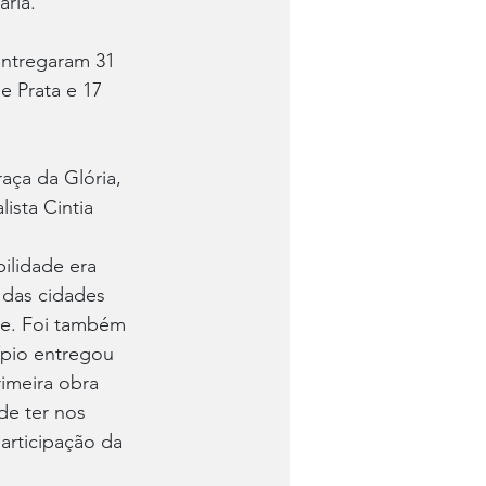
ria.
entregaram 31 
 Prata e 17 
ça da Glória, 
ista Cintia 
ilidade era 
das cidades 
de. Foi também 
ípio entregou 
rimeira obra 
de ter nos 
articipação da 