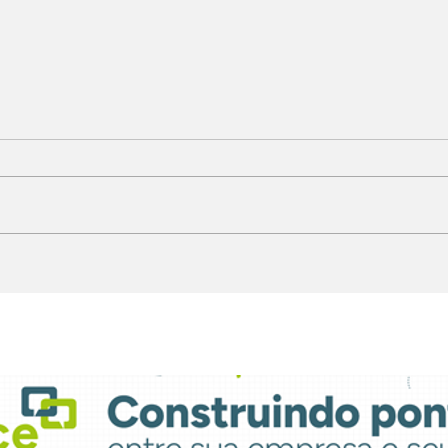
Light FM moderniza
Fil
parque técnico e
con
atualiza grade
ate