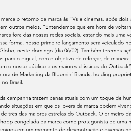
 marca o retorno da marca às TVs e cinemas, após dois 
m outros meios. “Entendemos que era hora de voltarmo
arca fora das nossas redes sociais, estando mais uma v
ssa forma, nosso primeiro lançamento será veiculado no 
 Globo, neste domingo (dia 06/02). Também teremos aç
 para o digital, com o objetivo de reforçar, de maneira i
com o nosso público e os maiores clássicos do Outback”,
tora de Marketing da Bloomin’ Brands, holding propriet
no Brasil. 
s da campanha trazem cenas atuais com um toque de hu
ando situações em que os lovers da marca podem vivenc
 de três das maiores estrelas do Outback. O primeiro da 
hopp congelada da marca como protagonista de uma hi
amigos em um momento de descontração e diversão no