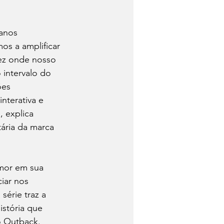
anos 
s a amplificar 
ez onde nosso 
intervalo do 
ões 
nterativa e 
 explica 
ária da marca 
mor em sua 
iar nos 
série traz a 
stória que 
 Outback. 