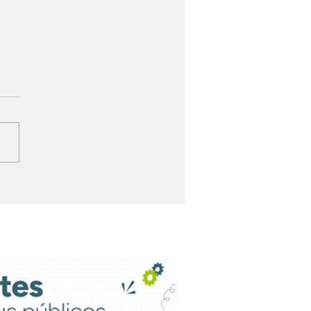
adélfia vence
corrência e continua
ndendo a Samarco