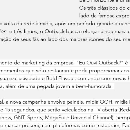
Belo Horizonte e uma
Os três clássicos do c
lado da famosa expre
 volta da rede à mídia, após um período grande atuando
tion
  e três filmes, o Outback busca reforçar ainda mais 
ção de seus fãs ao lado dos maiores ícones do seu men
ento de marketing da empresa, “Eu Ouvi Outback?” é 
s momentos que só o restaurante pode proporcionar aos s
sua exclusividade e Bold Flavour, contando com novas hi
dia, além de uma pegada jovem e bem-humorada. 
l, a nova campanha envolve painéis, mídia OOH, mídia 
s de 15 segundos, que serão veiculados na TV aberta (Red
ishow, GNT, Sportv, MegaPix e Universal Channel), aerop
de marcar presença em plataformas como Instagram, Fac