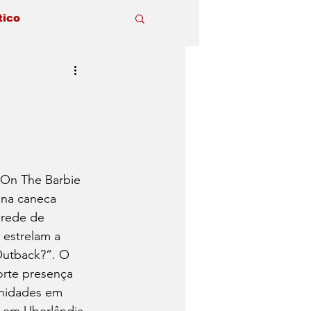
tico
 On The Barbie 
 na caneca 
 rede de 
, estrelam a 
utback?”. O 
rte presença 
nidades em 