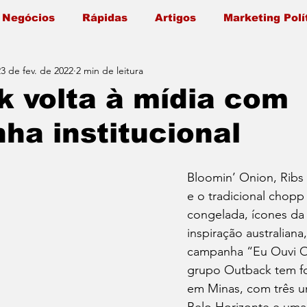
 Negócios
Rápidas
Artigos
Marketing Polí
23 de fev. de 2022
2 min de leitura
 volta à mídia com
a institucional
Bloomin’ Onion, Ribs
e o tradicional chopp
congelada, ícones da
inspiração australiana
campanha “Eu Ouvi O
grupo Outback tem fo
em Minas, com três u