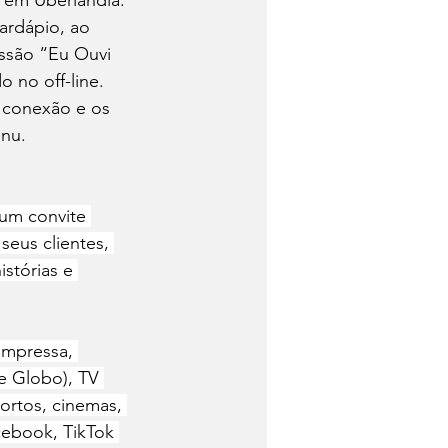
 em Uberlândia.
ardápio, ao 
ssão “Eu Ouvi 
 no off-line. 
a conexão e os 
u.   
um convite 
eus clientes, 
stórias e 
impressa, 
e Globo), TV 
ortos, cinemas, 
ebook, TikTok 