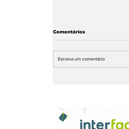
Comentários
Escreva um comentário
Chegando. Sábado, a 5ª
Feijoada da
Propaganda